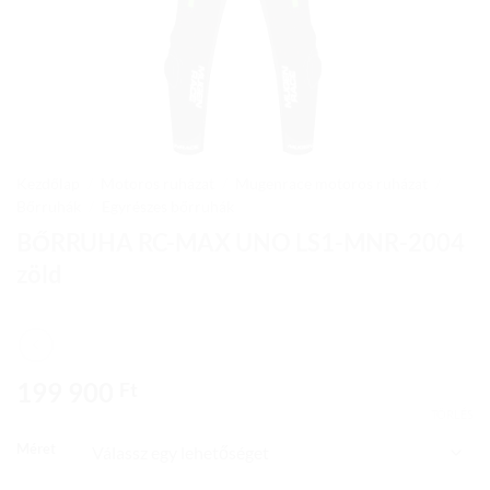
Kezdőlap
/
Motoros ruházat
/
Mugenrace motoros ruházat
/
Bőrruhák
/
Egyrészes bőrruhák
BŐRRUHA RC-MAX UNO LS1-MNR-2004
zöld
199 900
Ft
TÖRLÉS
Méret