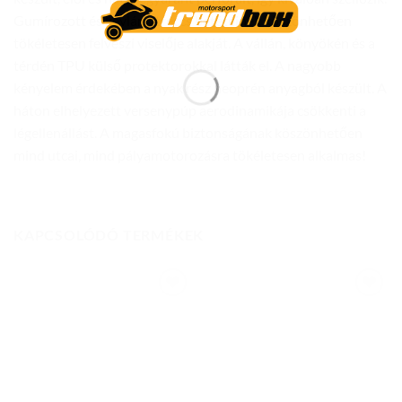
Gumírozott és kevlársztreccs betéteinek köszönhetően
tökéletesen felveszi viselője alakját. A vállán, könyökén és a
térdén TPU külső protektorokkal látták el. A nagyobb
kényelem érdekében a nyak rész neoprén anyagból készült. A
háton elhelyezett versenypúp aerodinamikája csökkenti a
légellenállást. A magasfokú biztonságának köszönhetően
mind utcai, mind pályamotorozásra tökéletesen alkalmas!
KAPCSOLÓDÓ TERMÉKEK
Add to
Add to
wishlist
wishlist