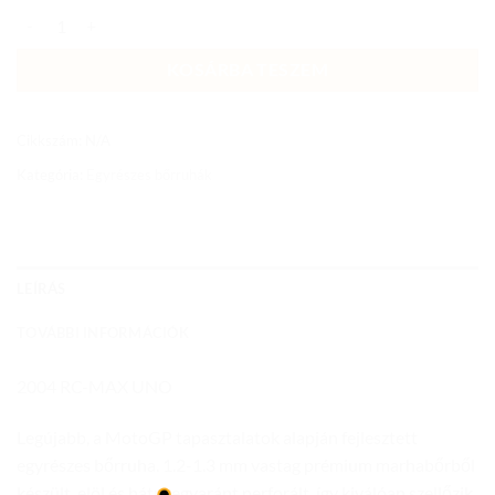
BŐRRUHA RC-MAX UNO LS1-MNR-2004 zöld mennyiség
KOSÁRBA TESZEM
Cikkszám:
N/A
Kategória:
Egyrészes bőrruhák
LEÍRÁS
TOVÁBBI INFORMÁCIÓK
2004 RC-MAX UNO
Legújabb, a MotoGP tapasztalatok alapján fejlesztett
egyrészes bőrruha. 1.2-1.3 mm vastag prémium marhabőrből
készült, elöl és hátul egyaránt perforált, így kiválóan szellőzik.