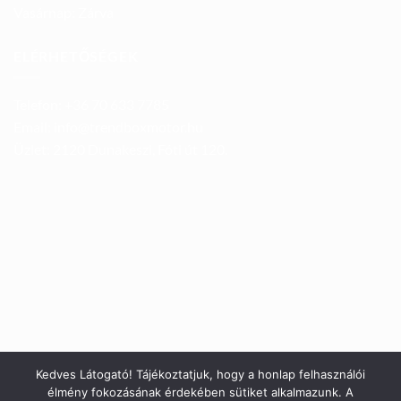
Vasárnap: Zárva
ELÉRHETŐSÉGEK
Telefon: +36 70 633 7785
Email: info@trendboxmotor.hu
Üzlet: 2120 Dunakeszi, Fóti út 120.
Kedves Látogató! Tájékoztatjuk, hogy a honlap felhasználói
élmény fokozásának érdekében sütiket alkalmazunk. A