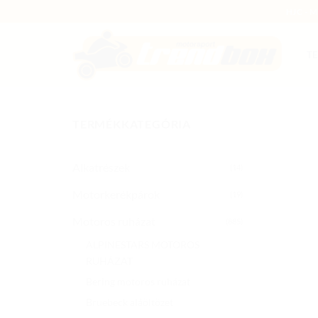
Skip
HJC - 
to
content
T
TERMÉKKATEGÓRIA
Alkatrészek
(14)
Motorkerékpárok
(19)
Motoros ruházat
(885)
ALPINESTARS MOTOROS
RUHÁZAT
Bering motoros ruházat
Bruebeck aláöltözet