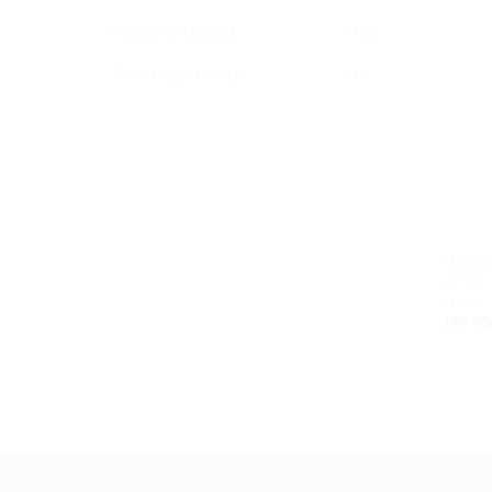
Motoros sisakok
(482)
Túrafelszerelések
(117)
KÉTRÉS
BŐRRU
fekete
199 9