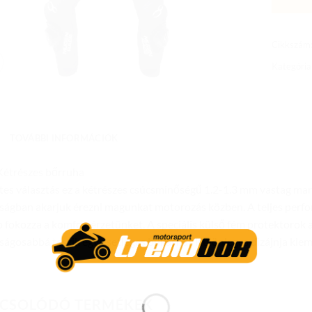
Cikkszám
Kategória
TOVÁBBI INFORMÁCIÓK
Kétrészes bőrruha
tes választás ez a kétrészes csúcsminőségű 1.2-1.3 mm vastag ma
ságban akarjuk érezni magunkat motorozás közben. A teljes perfo
 fokozza a komfortérzetünket. A speciális külső fém protektorok a
ságosabbá teszik egy esetleges bukásnál. Különleges dizájnja kieme
CSOLÓDÓ TERMÉKEK