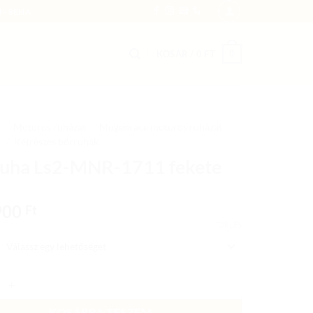
 - SENA
0
KOSÁR /
0
FT
/
Motoros ruházat
/
Mugenrace motoros ruházat
/
k
/
Kétrészes bőrruhák
uha Ls2-MNR-1711 fekete
900
Ft
TÖRLÉS
Ls2-MNR-1711 fekete mennyiség
KOSÁRBA TESZEM