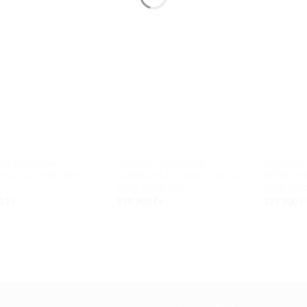
Add to
Add to
wishlist
wishlist
ZES BŐRRUHÁK
KÉTRÉSZES BŐRRUHÁK
KÉTRÉSZE
HA LS2-MNR-2109
BŐRRUHA RC-MAX DUE LS2-
BŐRRUHA
MNR-2008 zöld
MNR-2008
00
Ft
199 900
Ft
199 900
F