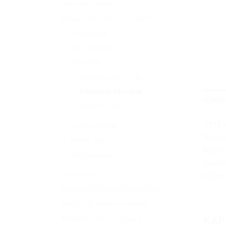
Daytona csizmák
Mugenrace motoros ruházat
Bőrkabátok
Bőrnadrágok
Bőrruhák
Egyrészes bőrruhák
Kétrészes bőrruhák
LEÍRÁS
Női bőrruhák
1711 
Cipők, csizmák
Tökéle
Kevlar Jeans
bizton
Textil kabátok
tovább
bizton
Plus Racing
SIXGEAR MOTOROS RUHÁZAT
SPEED UP Motoros ruházat
Trilobite motoros ruházat
KAP