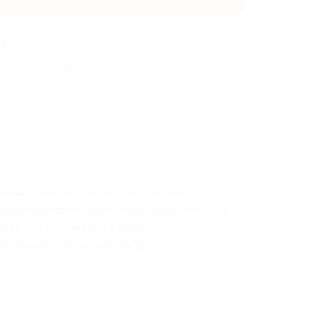
:
N/A
:
Kétrészes bőrruhák
rhabőrből készült bőrruha, ha maximális
rációnak köszönhetően kiváló a szellőzése, mely
 vállon, a könyökön és a térden még
li a hasonló típusú ruhák közül.