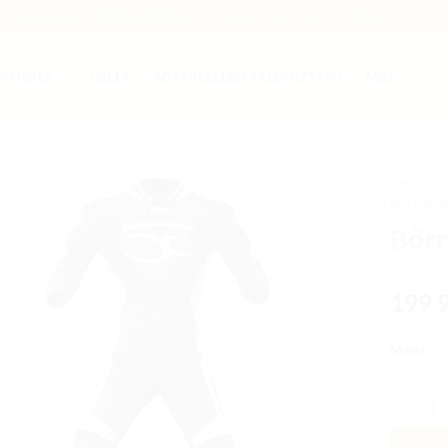
MT - SHARK - SCORPION - BERING - MUGEN RACE - ONEAL - BRUBECK - PMJ
ERMÉKEK
ÜZLET
ADATKEZELÉSI TÁJÉKOZTATÓ
ÁSZF
Kezdőlap
Bőrruhá
Add to
Bőrr
wishlist
199 
Méret
Bőrruha 