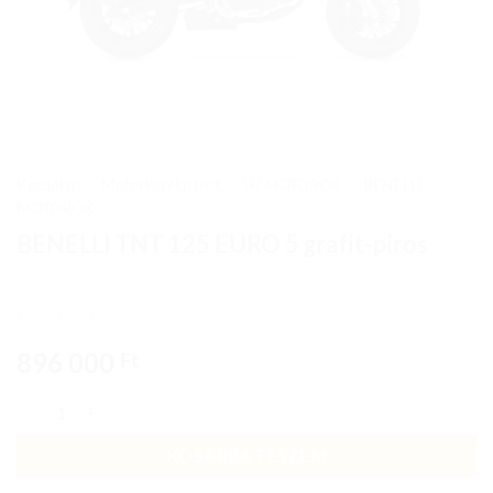
Kezdőlap
/
Motorkerékpárok
/
ÚJ MOTOROK
/
BENELLI
MOTOROK
BENELLI TNT 125 EURO 5 grafit-piros
896 000
Ft
BENELLI TNT 125 EURO 5 grafit-piros mennyiség
KOSÁRBA TESZEM