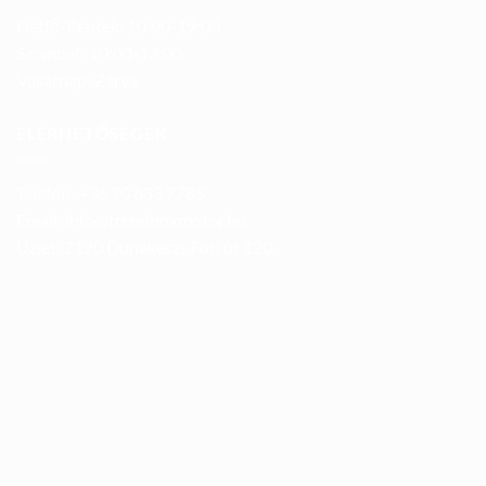
Hétfő-Péntek: 10:00-19:00
Szombat: 10:00-13:00
Vasárnap: Zárva
ELÉRHETŐSÉGEK
Telefon: +36 70 633 7785
Email: info@trendboxmotor.hu
Üzlet: 2120 Dunakeszi, Fóti út 120.