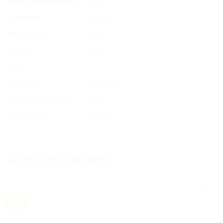
Ülésmagasság(vezető):
780 mm
Tengelytáv:
1215 mm
Hasmagasság:
160 mm
Önsúly:
116 kg
Tank:
7.2 L
Fogyasztás:
2,1L/100km
Max.terhelhetőség:
177 kg
Max.sebesség:
95 km/h
KAPCSOLÓDÓ TERMÉKEK
Akció!
Add to
Add to
wishlist
wishlist