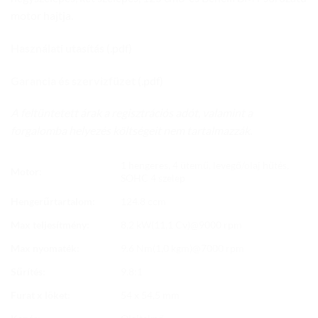
motor hajtja.
Használati utasítás
(.pdf)
Garancia és szervizfüzet
(.pdf)
A feltüntetett árak a regisztrációs adót, valamint a
forgalomba helyezés költségeit nem tartalmazzák.
1 hengeres, 4 ütemű, levegő/olaj hűtés,
Motor:
SOHC 4 szelep
Hengerűrtartalom:
124.8 ccm
Max teljesítmény:
8,2 kW(11,1 Cv)@9000 rpm
Max nyomaték:
9.6 Nm(1,0 kgm)@7000 rpm
Sűrítés:
9.8:1
Furat x löket:
54 x 54,5 mm