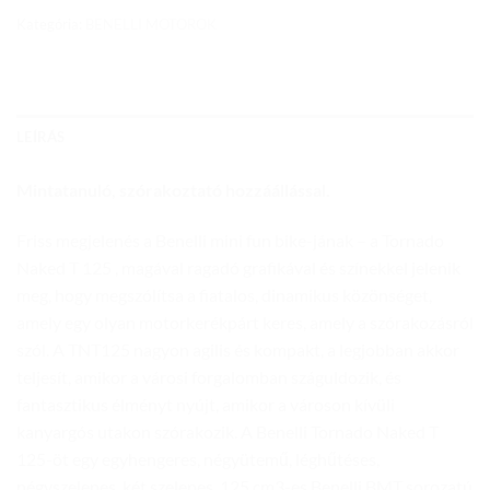
Kategória:
BENELLI MOTOROK
LEÍRÁS
Mintatanuló, szórakoztató hozzáállással.
Friss megjelenés a Benelli mini fun bike-jának – a Tornado
Naked T 125 , magával ragadó grafikával és színekkel jelenik
meg, hogy megszólítsa a fiatalos, dinamikus közönséget,
amely egy olyan motorkerékpárt keres, amely a szórakozásról
szól. A TNT125 nagyon agilis és kompakt, a legjobban akkor
teljesít, amikor a városi forgalomban száguldozik, és
fantasztikus élményt nyújt, amikor a városon kívüli
kanyargós utakon szórakozik. A Benelli Tornado Naked T
125-öt egy egyhengeres, négyütemű, léghűtéses,
négyszelepes, két szelepes, 125 cm3-es Benelli BMT sorozatú