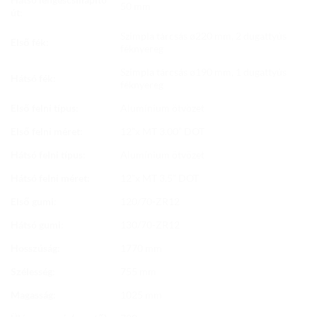
50 mm
út:
Szimpla tárcsás ø220 mm, 2 dugattyús
Első fék:
féknyereg
Szimpla tárcsás ø190 mm, 1 dugattyús
Hátsó fék:
féknyereg
Első felni típus:
Alumínium ötvözet
Első felni méret:
12”x MT 3.00” DOT
Hátsó felni típus:
Alumínium ötvözet
Hátsó felni méret:
12”x MT 3.5” DOT
Első gumi:
120/70-ZR12
Hátsó gumi:
130/70-ZR12
Hosszúság:
1770 mm
Szélesség:
755 mm
Magasság:
1025 mm