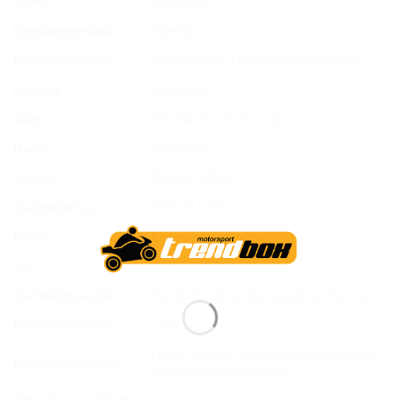
Kenés:
Olajteknő
Üzemanyag ellátás:
Injektor
Kipufogórendszer:
Katalizátoros, lambdaszonda(EURO 5)
Kuplung:
Olajfürdős
Váltó:
Mechanikus, 5 sebesség
Hajtás:
Lánchajtás
Gyújtás:
DELPHI MT05
Gyújtógyertya:
TORCH A7RC
Indítás:
Elektromos önindító
Váz:
Acél
Első felfüggesztés:
Fordított hidraulikus teleszkóp Ø 41mm
Első teleszkóp út:
120 mm
Hátsó lengőkar központi lengéscsillapító,
Hátsó felfüggesztés:
rugó előfeszítés állítható
Hátsó lengéscsillapító