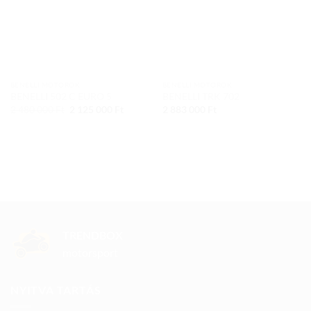
BENELLI MOTOROK
BENELLI MOTOROK
BENELLI 502 C EURO 5
BENELLI TRK 702
Original
Current
2 480 000
Ft
2 125 000
Ft
2 883 000
Ft
price
price
was:
is:
2
2
480
125
000 Ft.
000 Ft.
TRENDBOX
motorsport
NYITVA TARTÁS