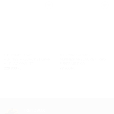
Add to
Add to
wishlist
wishlist
ALPINESTARS KABÁTOK
ALPINESTARS KABÁTOK
ALPINESTARS JACKET GP+R
ALPINESTARS JACKET T-SPX
V4 BLACK/WHITE
SUPERAIR BK/Y
229 900
Ft
79 900
Ft
TRENDBOX