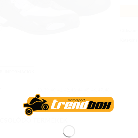
Cikkszám
Kategória
BI INFORMÁCIÓK
T
38, 39, 40, 41, 42, 43, 44, 45, 46, 47, 48
CSOLÓDÓ TERMÉKEK