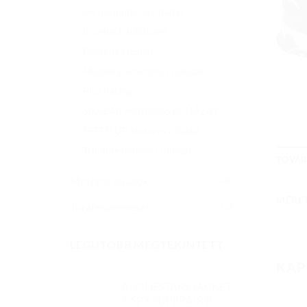
Bering motoros ruházat
Bruebeck aláöltözet
Daytona csizmák
Mugenrace motoros ruházat
Plus Racing
SIXGEAR MOTOROS RUHÁZAT
SPEED UP Motoros ruházat
Trilobite motoros ruházat
TOVÁB
Motoros sisakok
(482)
MÉRE
Túrafelszerelések
(117)
LEGUTÓBB MEGTEKINTETT
KAP
ALPINESTARS JACKET
T-SPX SUPERAIR B