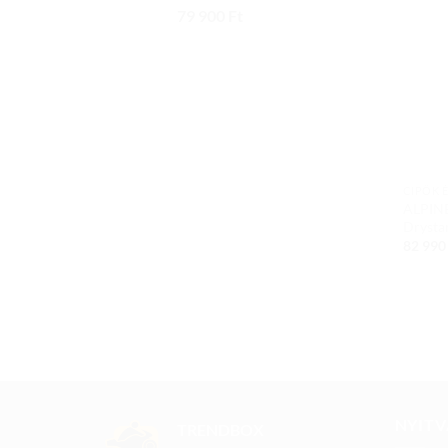
79 900
Ft
CIPŐK 
ALPINE
Drysta
82 99
NYITV
TRENDBOX