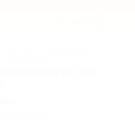
 - SENA
0
KOSÁR /
0
FT
/
Motoros ruházat
/
ALPINESTARS MOTOROS
T
/
CIPŐK ÉS CSIZMÁK
INESTARS BOOT SP-X BOA
SL
000
Ft
TÖRLÉS
TARS BOOT SP-X BOA BK/SL mennyiség