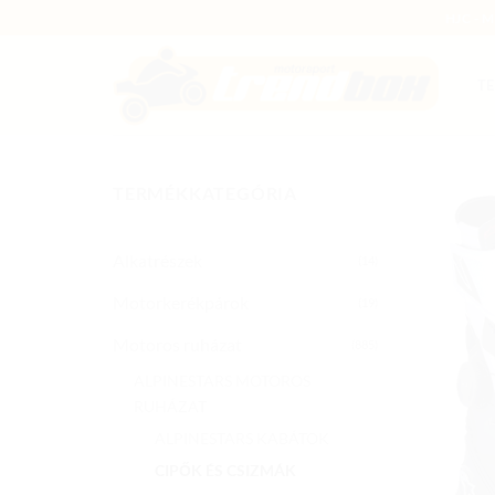
Skip
HJC - 
to
content
T
TERMÉKKATEGÓRIA
Alkatrészek
(14)
Motorkerékpárok
(19)
Motoros ruházat
(885)
ALPINESTARS MOTOROS
RUHÁZAT
ALPINESTARS KABÁTOK
CIPŐK ÉS CSIZMÁK