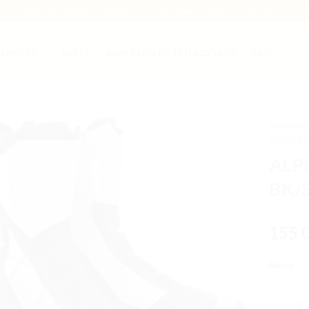
MT - SHARK - SCORPION - BERING - MUGEN RACE - ONEAL - BRUBECK - PMJ
ERMÉKEK
ÜZLET
ADATKEZELÉSI TÁJÉKOZTATÓ
ÁSZF
Kezdőlap
RUHÁZA
Add to
ALP
wishlist
BK/
155 
Méret
ALPINES