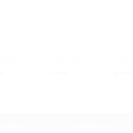
Add to
Add to
wishlist
wishlist
ÉS CSIZMÁK
CIPŐK ÉS CSIZMÁK
CIPŐK ÉS 
STARS Stella CR-X
ALPINESTARS Sektor Női
ALPINESTA
r® Női Motoros Cipő
Motoros Cipő
Piros Mot
0
Ft
52 900
Ft
58 900
Ft
A TARTÁS
ELÉRHETŐSÉGEK