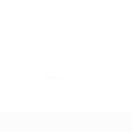
Add to
Add to
wishlist
wishlist
CSIZMÁK
CIPŐK ÉS CSIZMÁK
CIPŐK ÉS CSI
RS Sektor Fekete
ALPINESTARS Sektor Vízálló
ALPINESTAR
oros Cipő
Fekete Szürke Utacai Motoros
BOA BK/BK
Cipő
155 000
Ft
59 990
Ft