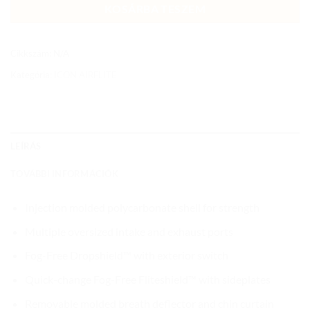
KOSÁRBA TESZEM
Cikkszám:
N/A
Kategória:
ICON AIRFLITE
LEÍRÁS
TOVÁBBI INFORMÁCIÓK
Injection molded polycarbonate shell for strength
Multiple oversized intake and exhaust ports
Fog-Free Dropshield™ with exterior switch
Quick-change Fog-Free Fliteshield™ with sideplates
Removable molded breath deflector and chin curtain