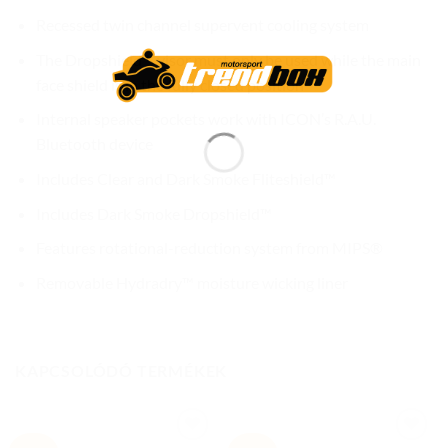
Recessed twin channel supervent cooling system
The Dropshield™ visor must only be used while the main
face shield is in the fully closed position
Internal speaker pockets work with ICON’s R.A.U.
Bluetooth device
Includes Clear and Dark Smoke Fliteshield™
Includes Dark Smoke Dropshield™
Features rotational-reduction system from MIPS®
Removable Hydradry™ moisture wicking liner
KAPCSOLÓDÓ TERMÉKEK