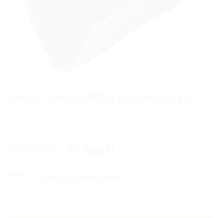
Kezdőlap
/
Motoros sisakok
/
ICON SISAKOK
/
ICON AIRFLITE
Airflite™ Jewel MIPS® Helmet SILVER
Original
Current
163 900
79 900
Ft
Ft
price
price
TÖRLÉS
was:
is:
Méret
163
79
900 Ft.
900 Ft.
Airflite™ Jewel MIPS® Helmet SILVER mennyiség