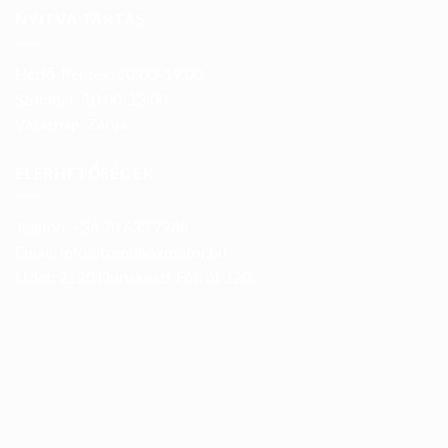
NYITVA TARTÁS
Hétfő-Péntek: 10:00-19:00
Szombat: 10:00-13:00
Vasárnap: Zárva
ELÉRHETŐSÉGEK
Telefon: +36 70 633 7785
Email: info@trendboxmotor.hu
Üzlet: 2120 Dunakeszi, Fóti út 120.